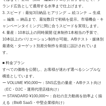
ランド広告として通用する水準まで仕上げます。
3. スピード：最短3日納品 ヒアリング → 絵コンテ → 生成
→ 編集 → 納品まで、最短数日で初稿を提示。市場機会・キ
ャンペーンタイミングに間に合うスピードを実現します。
4. 量産：10本以上の同時展開 従来制作1本相当の予算で、
10本以上のバリエーション制作が可能。A/Bテスト・媒体別
最適化・ターゲット別差分制作を前提に設計されていま
す。
■ 料金プラン
すべての価格を公開し、お客様が迷わず選べるシンプルな
構造としています。
ー VOLUME ¥50,000〜：SNS広告の量産・A/Bテスト向け
（EC・D2C・運用代理店様向け）
ー STANDARD ¥100,000〜：自社の主力動画を効率よく揃
える（BtoB SaaS・中堅企業様向け）