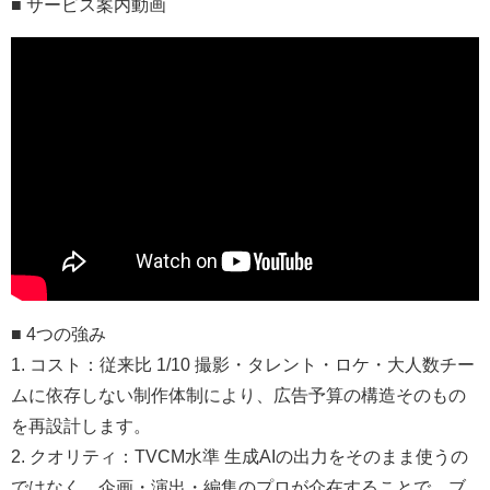
■ サービス案内動画
■ 4つの強み
1. コスト：従来比 1/10 撮影・タレント・ロケ・大人数チー
ムに依存しない制作体制により、広告予算の構造そのもの
を再設計します。
2. クオリティ：TVCM水準 生成AIの出力をそのまま使うの
ではなく、企画・演出・編集のプロが介在することで、ブ