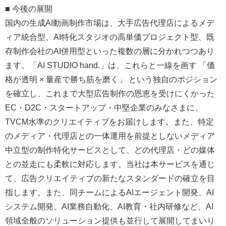
■ 今後の展開
国内の生成AI動画制作市場は、大手広告代理店によるメデ
ィア統合型、AI特化スタジオの高単価プロジェクト型、既
存制作会社のAI併用型といった複数の層に分かれつつあり
ます。「AI STUDIO hand.」は、これらと一線を画す 「価
格が透明 × 量産で勝ち筋を磨く」 という独自のポジション
を確立し、これまで大型広告制作の恩恵を受けにくかった
EC・D2C・スタートアップ・中堅企業のみなさまに、
TVCM水準のクリエイティブをお届けします。また、特定
のメディア・代理店との一体運用を前提としないメディア
中立型の制作特化サービスとして、どの代理店・どの媒体
との並走にも柔軟に対応します。当社は本サービスを通じ
て、広告クリエイティブの新たなスタンダードの確立を目
指します。また、同チームによるAIエージェント開発、AI
システム開発、AI業務自動化、AI教育・社内研修など、AI
領域全般のソリューション提供も並行して展開してまいり