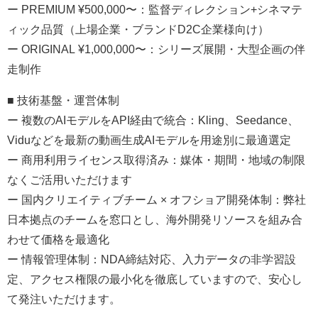
ー PREMIUM ¥500,000〜：監督ディレクション+シネマテ
ィック品質（上場企業・ブランドD2C企業様向け）
ー ORIGINAL ¥1,000,000〜：シリーズ展開・大型企画の伴
走制作
■ 技術基盤・運営体制
ー 複数のAIモデルをAPI経由で統合：Kling、Seedance、
Viduなどを最新の動画生成AIモデルを用途別に最適選定
ー 商用利用ライセンス取得済み：媒体・期間・地域の制限
なくご活用いただけます
ー 国内クリエイティブチーム × オフショア開発体制：弊社
日本拠点のチームを窓口とし、海外開発リソースを組み合
わせて価格を最適化
ー 情報管理体制：NDA締結対応、入力データの非学習設
定、アクセス権限の最小化を徹底していますので、安心し
て発注いただけます。