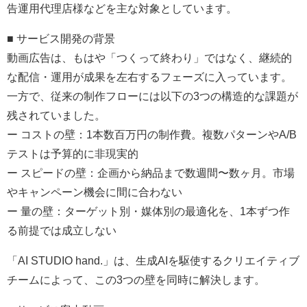
告運用代理店様などを主な対象としています。
■ サービス開発の背景
動画広告は、もはや「つくって終わり」ではなく、継続的
な配信・運用が成果を左右するフェーズに入っています。
一方で、従来の制作フローには以下の3つの構造的な課題が
残されていました。
ー コストの壁：1本数百万円の制作費。複数パターンやA/B
テストは予算的に非現実的
ー スピードの壁：企画から納品まで数週間〜数ヶ月。市場
やキャンペーン機会に間に合わない
ー 量の壁：ターゲット別・媒体別の最適化を、1本ずつ作
る前提では成立しない
「AI STUDIO hand.」は、生成AIを駆使するクリエイティブ
チームによって、この3つの壁を同時に解決します。