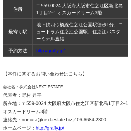
〒559-0024 大阪府大阪市住之江区新北島
住所
1丁目2−1 オスカードリーム3階
地下鉄四つ橋線住之江公園駅徒歩1分、ニ
最寄り駅
ュートラム住之江公園駅、住之江バスタ
ーミナル直結
予約方法
http://graffy.jp/
【本件に関するお問い合わせはこちら】
会社名：株式会社NEXT ESTATE
代表者：野村 昇平
所在地：〒559-0024 大阪府大阪市住之江区新北島1丁目2−1
オスカードリーム3階
連絡先：nomura@next-estate.biz／06-6684-2300
ホームページ：
http://graffy.jp/