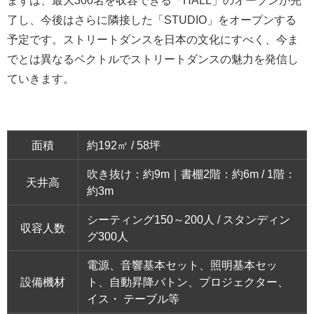
まずは、最大300名を収容できる「HALL」のオープンが完
了し、今後はさらに隣接した「STUDIO」をオープンする
予定です。ストリートダンスを日本の文化にすべく、今ま
でとは異なるベクトルでストリートダンスの魅力を発信し
ていきます。
面積
約192㎡ / 58坪
吹き抜け：約9m｜書棚2階：約6m / 1階：
天井高
約3m
シーティング150～200人 / スタンディン
収容人数
グ300人
電源、音響基本セット、照明基本セッ
設備機材
ト、自動昇降バトン、プロジェクター、
イス・ テーブル等